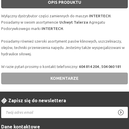
OPIS PRODUKTU
Wyłączny dystrybutor części zamiennych do maszyn
INTERTECH
.
Posiadamy w swoim asortymencie
Uchwyt Talerza
Agregatu
Podorywkowego marki
INTERTECH
.
Posiadamy również szeroki asortyment pasów klinowych, uszczelniaczy,
olejów, techniki przeniesienia napędu. Jesteśmy także wyspecjalizowani w
hydraulice siłowej.
W razie pytań prosimy o kontakt telefoniczny:
604 814 204
,
504 060 181
KOMENTARZE
Zapisz się do newslettera
Dane kontaktowe