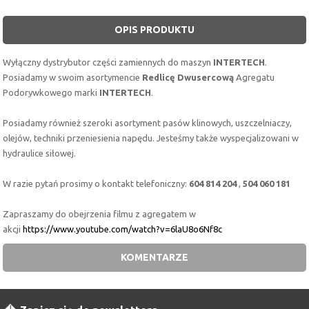
OPIS PRODUKTU
Wyłączny dystrybutor części zamiennych do maszyn
INTERTECH
.
Posiadamy w swoim asortymencie
Redlicę Dwusercową
Agregatu
Podorywkowego marki
INTERTECH
.
Posiadamy również szeroki asortyment pasów klinowych, uszczelniaczy,
olejów, techniki przeniesienia napędu. Jesteśmy także wyspecjalizowani w
hydraulice siłowej.
W razie pytań prosimy o kontakt telefoniczny:
604 814 204
,
504 060 181
Zapraszamy do obejrzenia filmu z agregatem w
akcji
https://www.youtube.com/watch?v=6laU8o6Nf8c
KOMENTARZE