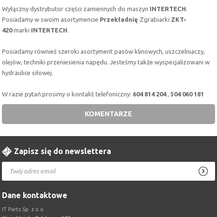
Wyłączny dystrybutor części zamiennych do maszyn
INTERTECH
.
Posiadamy w swoim asortymencie
Przekładnię
Zgrabiarki
ZKT-
420
marki
INTERTECH
.
Posiadamy również szeroki asortyment pasów klinowych, uszczelniaczy,
olejów, techniki przeniesienia napędu. Jesteśmy także wyspecjalizowani w
hydraulice siłowej.
W razie pytań prosimy o kontakt telefoniczny:
604 814 204
,
504 060 181
KOMENTARZE
Zapisz się do newslettera
Dane kontaktowe
IT Parts Sp. z o.o.