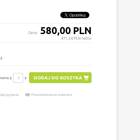
580,00 PLN
Cena:
471,54 PLN netto
az
DODAJ DO KOSZYKA
nania
daj pytanie
Powiadomienia mailowe