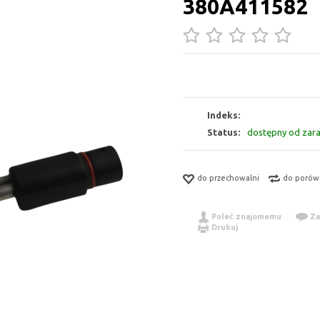
380A411582
Indeks:
Status:
dostępny od zar
do przechowalni
do porów
Poleć znajomemu
Za
Drukuj