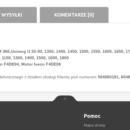
 WYSYŁKI
KOMENTARZE [0]
6,Unimog U 20-90, 1350, 1400, 1450, 1500, 1550, 1600, 1650, 1700
, 1100, 1300, 1400, 1500, 1600, 1800
co F4DE04, Motor Iveco F4DE06
elefonicznego z działem obsługi Klienta pod numerem
504060181, 604
Pomoc
Mapa strony