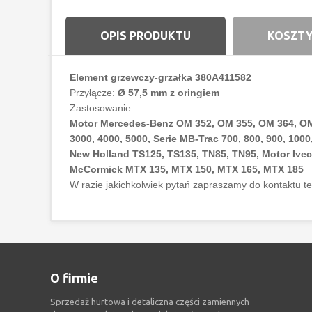
OPIS PRODUKTU
KOSZTY
Element grzewczy-grzałka 380A411582
Przyłącze:
Ø 57,5 mm z oringiem
Zastosowanie:
Motor Mercedes-Benz OM 352, OM 355, OM 364, OM 36
3000, 4000, 5000, Serie MB-Trac 700, 800, 900, 1000
New Holland TS125, TS135, TN85, TN95, Motor Ive
McCormick MTX 135, MTX 150, MTX 165, MTX 185
W razie jakichkolwiek pytań zapraszamy do kontaktu t
O firmie
Sprzedaż hurtowa i detaliczna części zamiennych